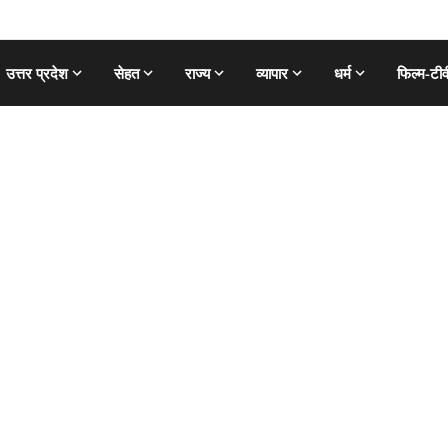
उत्तर प्रदेश
सेहत
राज्य
व्यापार
धर्म
फिल्म-टीव