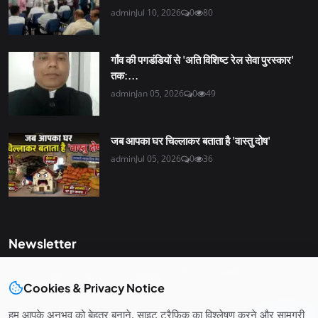
admin
Jul 10, 2026
0
80
गाँव की पगडंडियों से 'अति विशिष्ट रेल सेवा पुरस्कार'
तक:...
admin
Jan 05, 2026
0
49
जब आपका घर चिल्लाकर बताता है 'वास्तु दोष'
admin
Jul 05, 2026
0
36
Newsletter
Get the latest news and curated updates straight to your
inbox. Sign up for our newsletter.
Cookies & Privacy Notice
हम आपके अनुभव को बेहतर बनाने, साइट ट्रैफ़िक का विश्लेषण करने और सामग्री