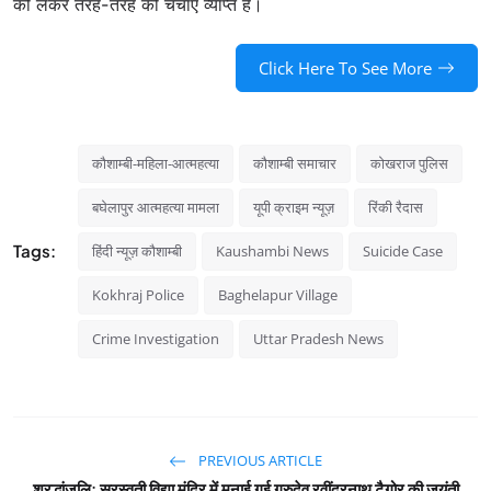
को लेकर तरह-तरह की चर्चाएं व्याप्त हैं।
Click Here To See More
कौशाम्बी-महिला-आत्महत्या
कौशाम्बी समाचार
कोखराज पुलिस
बघेलापुर आत्महत्या मामला
यूपी क्राइम न्यूज़
रिंकी रैदास
Tags:
हिंदी न्यूज़ कौशाम्बी
Kaushambi News
Suicide Case
Kokhraj Police
Baghelapur Village
Crime Investigation
Uttar Pradesh News
PREVIOUS ARTICLE
श्रद्धांजलि: सरस्वती विद्या मंदिर में मनाई गई गुरुदेव रवींद्रनाथ टैगोर की जयंती