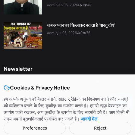
admin
Jan 05, 2026
0
49
जब आपका घर चिल्लाकर बताता है 'वास्तु दोष'
admin
Jul 05, 2026
0
36
Newsletter
Get the latest news and curated updates straight to your
Cookies & Privacy Notice
inbox. Sign up for our newsletter.
हम आपके अनुभव को बेहतर बनाने, साइट ट्रैफ़िक का विश्लेषण करने और सामग्री
Join
को व्यक्तिगत बनाने के लिए कुकीज़ का उपयोग करते हैं। हमारी न्यूज़ वेबसाइट का
उपयोग जारी रखकर, आप कुकीज़ के उपयोग के लिए सहमति देते हैं। आप किसी भी
समय अपनी प्राथमिकताएँ प्रबंधित कर सकते हैं।
आनंदी मेल
.
Preferences
Reject
Copyright © 2025 Anandi Mail. All Rights Reserved.