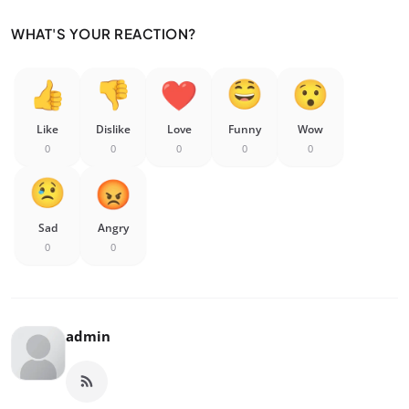
WHAT'S YOUR REACTION?
Like
Dislike
Love
Funny
Wow
0
0
0
0
0
Sad
Angry
0
0
admin