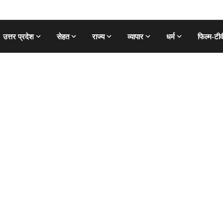
उत्तर प्रदेश
सेहत
राज्य
व्यापार
धर्म
फिल्म-टीव