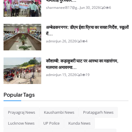
sharmaneel817@g...
Jun 30, 2026
0
6
अम्बेडकरनगर: डीएम ईशा प्रिया का सख्त निर्देश, स्कूलों
में...
admin
Jun 26, 2026
0
4
कौशाम्बी: कड़ाकुबरी घाट पर आस्था का महासंगम,
मलमास अमावस्या...
admin
Jun 15, 2026
0
19
Popular Tags
Prayagraj News
Kaushambi News
Pratapgarh News
Lucknow News
UP Police
Kunda News