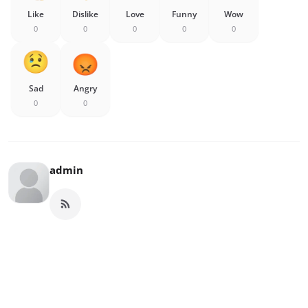
Like
Dislike
Love
Funny
Wow
0
0
0
0
0
Sad
Angry
0
0
admin