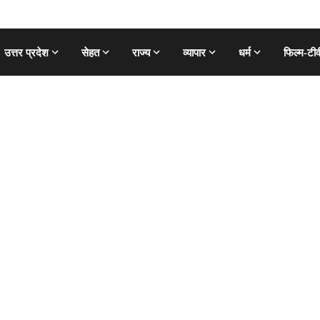
उत्तर प्रदेश
सेहत
राज्य
व्यापार
धर्म
फिल्म-टीव