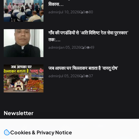
विकास...
admin
Jul 10, 2026
0
80
गाँव की पगडंडियों से 'अति विशिष्ट रेल सेवा पुरस्कार'
तक:...
admin
Jan 05, 2026
0
49
जब आपका घर चिल्लाकर बताता है 'वास्तु दोष'
admin
Jul 05, 2026
0
37
Newsletter
Get the latest news and curated updates straight to your
inbox. Sign up for our newsletter.
Cookies & Privacy Notice