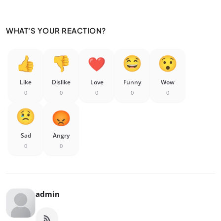
WHAT'S YOUR REACTION?
Like
Dislike
Love
Funny
Wow
0
0
0
0
0
Sad
Angry
0
0
admin