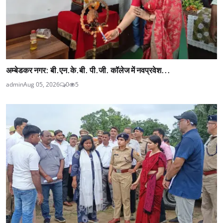
अम्बेडकर नगर: बी.एन.के.बी. पी.जी. कॉलेज में नवप्रवेश...
admin
Aug 05, 2026
0
5