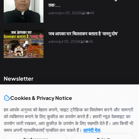
तक:...
admin
Jan 05, 2026
0
49
जब आपका घर चिल्लाकर बताता है 'वास्तु दोष'
admin
Jul 05, 2026
0
36
Newsletter
Get the latest news and curated updates straight to your
inbox. Sign up for our newsletter.
Cookies & Privacy Notice
हम आपके अनुभव को बेहतर बनाने, साइट ट्रैफ़िक का विश्लेषण करने और सामग्री
Join
को व्यक्तिगत बनाने के लिए कुकीज़ का उपयोग करते हैं। हमारी न्यूज़ वेबसाइट का
उपयोग जारी रखकर, आप कुकीज़ के उपयोग के लिए सहमति देते हैं। आप किसी भी
समय अपनी प्राथमिकताएँ प्रबंधित कर सकते हैं।
आनंदी मेल
.