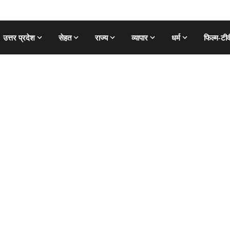
उत्तर प्रदेश
सेहत
राज्य
व्यापार
धर्म
फिल्म-टीव