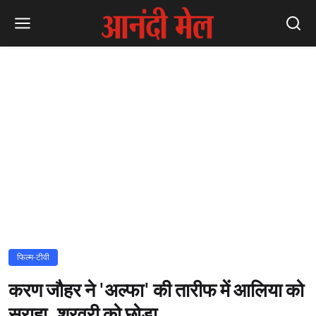
फिल्म-टीवी
करण जौहर ने 'अल्फा' की तारीफ में आलिया को
सराहा, शरवरी को छोड़ा