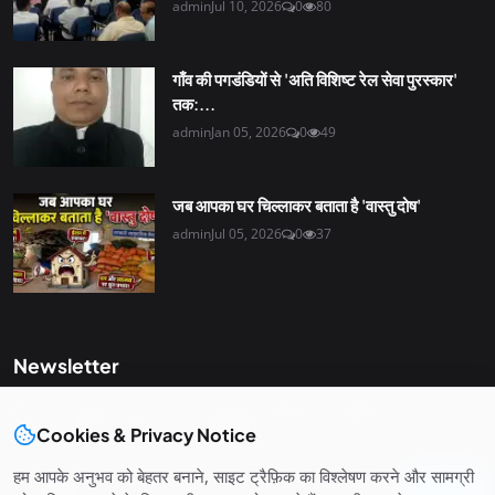
admin
Jul 10, 2026
0
80
गाँव की पगडंडियों से 'अति विशिष्ट रेल सेवा पुरस्कार'
तक:...
admin
Jan 05, 2026
0
49
जब आपका घर चिल्लाकर बताता है 'वास्तु दोष'
admin
Jul 05, 2026
0
37
Newsletter
Get the latest news and curated updates straight to your
Cookies & Privacy Notice
inbox. Sign up for our newsletter.
हम आपके अनुभव को बेहतर बनाने, साइट ट्रैफ़िक का विश्लेषण करने और सामग्री
Join