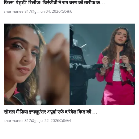
फिल्म 'पेड्डी' रिलीज: चिरंजीवी ने राम चरण की तारीफ क...
sharmaneel817@g...
Jun 04, 2026
0
6
सोशल मीडिया इन्फ्लुएंसर अपूर्वा उर्फ द रेबेल किड की ...
sharmaneel817@g...
Jul 22, 2026
0
4