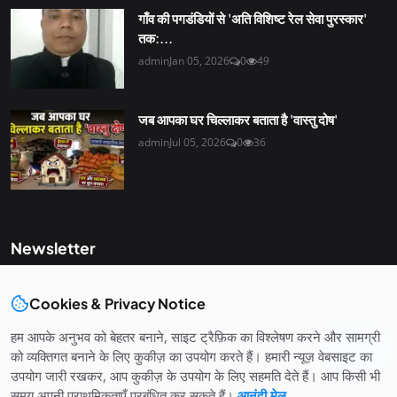
गाँव की पगडंडियों से 'अति विशिष्ट रेल सेवा पुरस्कार'
तक:...
admin
Jan 05, 2026
0
49
जब आपका घर चिल्लाकर बताता है 'वास्तु दोष'
admin
Jul 05, 2026
0
36
Newsletter
Get the latest news and curated updates straight to your
Cookies & Privacy Notice
inbox. Sign up for our newsletter.
हम आपके अनुभव को बेहतर बनाने, साइट ट्रैफ़िक का विश्लेषण करने और सामग्री
Join
को व्यक्तिगत बनाने के लिए कुकीज़ का उपयोग करते हैं। हमारी न्यूज़ वेबसाइट का
उपयोग जारी रखकर, आप कुकीज़ के उपयोग के लिए सहमति देते हैं। आप किसी भी
समय अपनी प्राथमिकताएँ प्रबंधित कर सकते हैं।
आनंदी मेल
.